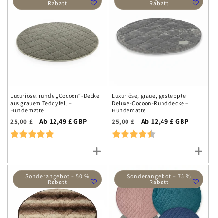
Rabatt
Rabatt
Luxuriöse, runde „Cocoon“-Decke
Luxuriöse, graue, gesteppte
aus grauem Teddyfell –
Deluxe-Cocoon-Runddecke –
Hundematte
Hundematte
Normalpreis
Aktionspreis
Ab 12,49 £ GBP
Normalpreis
Aktionspreis
Ab 12,49 £ GBP
25,00 £
25,00 £
Rating:
5.0 out of 5 stars
Rating:
4.2 out of 5 stars
Sonderangebot – 50 %
Sonderangebot – 75 %
Rabatt
Rabatt