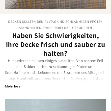
DECKEN SOLLTEN DEM ALLTAG UND SCHLAMMIGEN PFOTEN
STANDHALTEN, OHNE DABEI KAPUTTZUGEHEN
Haben Sie Schwierigkeiten,
Ihre Decke frisch und sauber zu
halten?
Hundedecken müssen einiges aushalten. Von nassem Fell
und Sabber bis hin zu schlammigen Pfoten und
Snackkrümeln – sie bekommen die Strapazen des Alltags mit
Ihrem Hund voll zu spüren. Wenn eine Decke regelmäßigen
Waschgängen nicht standhält oder nach dem Waschen ihre
Mehr lesen
Form verliert, wird sie schnell eher zur Belastung als zur
Hilfe.
Unsere Hundedecken sind
vollständig