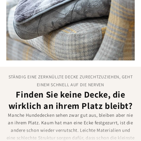
Ihre Einrichtung einfügen.
Wenn Sie sich für eine Decke entscheiden, die beides erfüllt
–
Komfort und Sauberkeit
–, können Sie
das Kuscheln auf
dem Sofa genießen
, ohne ständig aufräumen zu müssen.
Das Ergebnis ist ein
gemütlicher, haarfreier Raum
, den
sowohl Sie als auch Ihr Hund jeden Tag genießen können.
STÄNDIG EINE ZERKNÜLLTE DECKE ZURECHTZUZIEHEN, GEHT
EINEM SCHNELL AUF DIE NERVEN
Finden Sie keine Decke, die
wirklich an ihrem Platz bleibt?
Manche Hundedecken sehen zwar gut aus, bleiben aber nie
an ihrem Platz. Kaum hat man eine Ecke festgezurrt, ist die
andere schon wieder verrutscht. Leichte Materialien und
eine schlechte Struktur sorgen dafür, dass schon die kleinste