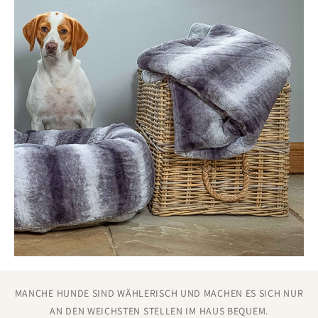
maschinenwaschbar
und so konzipiert, dass
sie ihre
Qualität behalten
. Die
Stoffe
wurden aufgrund
ihrer
Langlebigkeit
und
Waschbeständigkeit
ausgewählt. Sie
bleiben weich
,
behalten ihre Farbe
und trocknen nach
dem Waschen schnell
. Kein Einlaufen, keine Gerüche und
kein Ausbleichen.
So sorgen Sie für ein frisches Ambiente in Ihrem Zuhause,
ohne stundenlang Flecken entfernen zu müssen oder
abgenutzte Decken zu ersetzen. Diese Decken sind
für den
Alltag gemacht
– bereit für den täglichen Gebrauch,
leicht
zu reinigen
und immer ein willkommener Anblick, wenn
man nach Hause kommt.
MANCHE HUNDE SIND WÄHLERISCH UND MACHEN ES SICH NUR
AN DEN WEICHSTEN STELLEN IM HAUS BEQUEM.