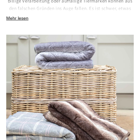
billige Verarbeitung oder auffällige Tiermarken können aus
den falschen Gründen ins Auge fallen. Es ist schwer, etwas
zu finden, das für Ihren Hund geeignet ist und dennoch so
Mehr lesen
aussieht, als gehöre es in Ihren Wohnraum.
Unsere Decken wurden
speziell für die Inneneinrichtung
entworfen. Dank
sanfter neutraler Töne, warmer
Brauntöne und beruhigender Grautöne
lassen
sie
sich
mühelos mit Ihren Möbeln
und
Ihrem
Farbschema
kombinieren
. Die Stoffe verfügen über eine
hochwertige
Verarbeitung
, die das Gesamtbild Ihres Zimmers aufwertet.
Sie müssen keine Kompromisse mehr eingehen. Diese
Decken
schützen Ihr Sofa
und
sorgen dafür, dass sich Ihr
Hund wohlfühlt
, während
sie Ihrem Zuhause
gleichzeitig
einen Hauch von
Wärme und Eleganz verleihen.
Der
Komfort Ihres Haustieres und guter Geschmack müssen
keine gegensätzlichen Entscheidungen sein.