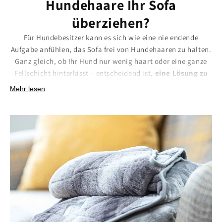
Hundehaare Ihr Sofa
überziehen?
Für Hundebesitzer kann es sich wie eine nie endende
Aufgabe anfühlen, das Sofa frei von Hundehaaren zu halten.
Ganz gleich, ob Ihr Hund nur wenig haart oder eine ganze
Fellschicht hinterlässt – entscheidend ist,
eine Lösung zu
finden, die Ihre Möbel tatsächlich schützt
. Viele
Mehr lesen
Haustierdecken bieten zwar Komfort,
schützen
aber nicht
vor Haaren und alltäglichen Verschmutzungen.
Unsere luxuriösen Hundedecken
bestehen aus
dicht
gewebten, schweren Stoffen
, an denen Haare und
Schmutz nicht haften bleiben. Als stilvolle Schicht zwischen
Ihrem Hund und Ihren Möbeln
tragen
sie
dazu bei, das
Aussehen und die Atmosphäre Ihres Zuhauses zu
bewahren
. Erhältlich in
Kunstfell, Samt und Wolle
sind
diese Decken nicht nur praktisch
,
sondern auch
wunderschön verarbeitet
,
sodass sie sich harmonisch in