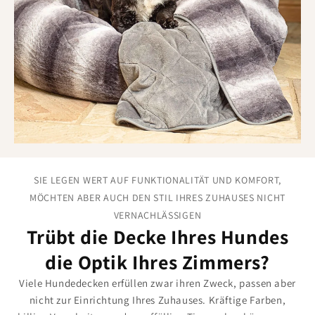
gemeinsam darauf zu liegen
, sodass ihr einen warmen
Abend zusammen genießen könnt, ohne an den Ecken zu
zerren. Egal, ob ihr einen neuen Welpen, einen älteren Hund
oder einen wählerischen Schläfer habt – diese Decken sind
genau das Richtige für sie.
SIE LEGEN WERT AUF FUNKTIONALITÄT UND KOMFORT,
MÖCHTEN ABER AUCH DEN STIL IHRES ZUHAUSES NICHT
VERNACHLÄSSIGEN
Trübt die Decke Ihres Hundes
die Optik Ihres Zimmers?
Viele Hundedecken erfüllen zwar ihren Zweck, passen aber
nicht zur Einrichtung Ihres Zuhauses. Kräftige Farben,