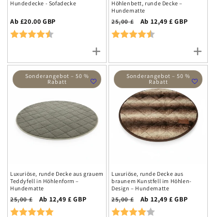
Hundedecke - Sofadecke
Höhlenbett, runde Decke –
Hundematte
Regulärer
Ab £20.00 GBP
Normalpreis
Aktionspreis
Ab 12,49 £ GBP
25,00 £
Preis
Rating:
4.8 out of 5 stars
Rating:
4.2 out of 5 stars
Sonderangebot – 50 %
Sonderangebot – 50 %
Rabatt
Rabatt
Luxuriöse, runde Decke aus grauem
Luxuriöse, runde Decke aus
Teddyfell in Höhlenform –
braunem Kunstfell im Höhlen-
Hundematte
Design – Hundematte
Normalpreis
Aktionspreis
Ab 12,49 £ GBP
Normalpreis
Aktionspreis
Ab 12,49 £ GBP
25,00 £
25,00 £
Rating:
5.0 out of 5 stars
Rating:
4.0 out of 5 stars