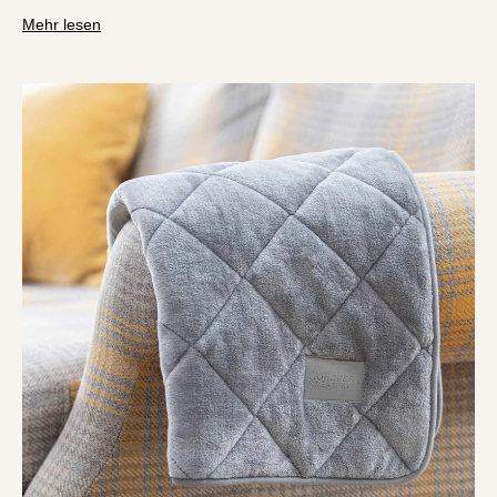
Bewegung die Decke in ein zerknittertes Durcheinander
Mehr lesen
verwandelt.
Unsere Decken
zeichnen sich durch Substanz und
Struktur aus.
Dank des
schweren, kuscheligen Stoffes
legen sie sich geschmeidig über Sofas, Betten oder Stühle,
ohne zu verrutschen
. Das bedeutet: kein ständiges
Nachrichten mehr, wenn sich Ihr Hund bewegt oder
aufsteht, um die Position zu wechseln.
Außerdem legen wir großen Wert auf durchdachte Größen.
Unsere
großen und extragroßen
Varianten
bedecken
Möbel großzügig,
während kleinere Größen für Komfort
sorgen, ohne Unordnung zu verursachen. Ganz gleich, ob Ihr
Hund sich gerne ausstreckt oder sich zusammenrollt –
unsere Decken bleiben genau dort, wo sie hingehören
.
Weniger Aufwand für Sie, mehr Entspannung für Ihren Hund.