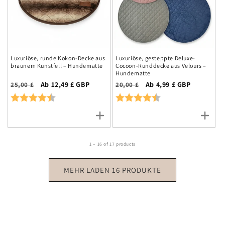
Luxuriöse, runde Kokon-Decke aus
Luxuriöse, gesteppte Deluxe-
braunem Kunstfell – Hundematte
Cocoon-Runddecke aus Velours –
Hundematte
Normalpreis
Aktionspreis
Ab 12,49 £ GBP
Normalpreis
Aktionspreis
Ab 4,99 £ GBP
25,00 £
20,00 £
Rating:
4.8 out of 5 stars
Rating:
4.7 out of 5 stars
1 – 16 of 17 products
MEHR LADEN 16 PRODUKTE