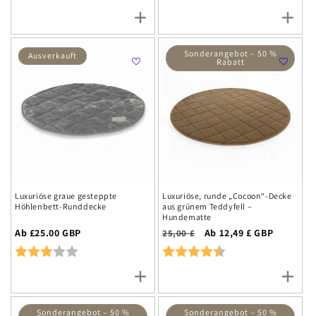
Sonderangebot – 50 %
Ausverkauft
Rabatt
Luxuriöse graue gesteppte
Luxuriöse, runde „Cocoon“-Decke
Höhlenbett-Runddecke
aus grünem Teddyfell –
Hundematte
Regulärer
Ab £25.00 GBP
Normalpreis
Aktionspreis
Ab 12,49 £ GBP
25,00 £
Preis
Rating:
3.0 out of 5 stars
Rating:
4.6 out of 5 stars
Sonderangebot – 50 %
Sonderangebot – 50 %