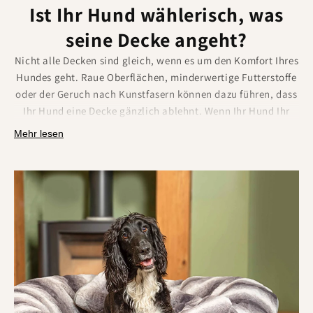
Ist Ihr Hund wählerisch, was
seine Decke angeht?
Nicht alle Decken sind gleich, wenn es um den Komfort Ihres
Hundes geht. Raue Oberflächen, minderwertige Futterstoffe
oder der Geruch nach Kunstfasern können dazu führen, dass
Ihr Hund eine Decke gänzlich ablehnt. Wenn Ihr Hund Ihr
Bett oder Sofa seiner eigenen Decke vorzieht, ist es
Mehr lesen
vielleicht an der Zeit für eine neue Decke.
Bei unseren Decken steht der Komfort an erster Stelle
.
Sie fühlen sich weich an, sind doppellagig und so gefertigt,
dass sie sich vom ersten Gebrauch an kuschelig anfühlen.
Kunstfell bietet luxuriösen Kuschelkomfort, Samt spendet
Wärme
und Wolle sorgt
das ganze Jahr über
für
atmungsaktive Weichheit.
Das sind genau die Decken,
zu
denen
Hunde instinktiv
zurückkehren
. Sie sind zudem
groß genug, um