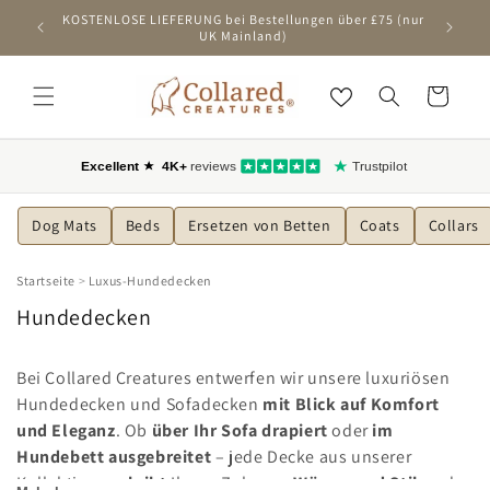
ZUM
KOSTENLOSE LIEFERUNG bei Bestellungen über £75 (nur
Ers
INHALT
UK Mainland)
SPRINGEN
Wagen
Dog Mats
Beds
Ersetzen von Betten
Coats
Collars
Startseite
>
Luxus-Hundedecken
K
Hundedecken
o
l
Bei Collared Creatures entwerfen wir unsere luxuriösen
l
Hundedecken und Sofadecken
mit Blick auf Komfort
e
und Eleganz
. Ob
über Ihr Sofa drapiert
oder
im
k
Hundebett ausgebreitet
– jede Decke aus unserer
Kollektion
verleiht
Ihrem Zuhause
Wärme und Stil
und
t