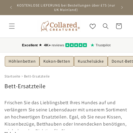
ZUM
KOSTENLOSE LIEFERUNG bei Bestellungen über £75 (nur
Ers
INHALT
UK Mainland)
SPRINGEN
Wagen
Höhlenbetten
Kokon-Betten
Kuschelsäcke
Donut-Bet
Startseite
>
Bett-Ersatzteile
K
Bett-Ersatzteile
o
l
Frischen Sie das Lieblingsbett Ihres Hundes auf und
l
verlängern Sie seine Lebensdauer mit unserem Sortiment
e
an hochwertigen Ersatzteilen. Egal, ob Sie neue Kissen,
k
Kissenbezüge, Betthauben oder Innendecken benötigen,
wir haben das Richtige für Sie.
t