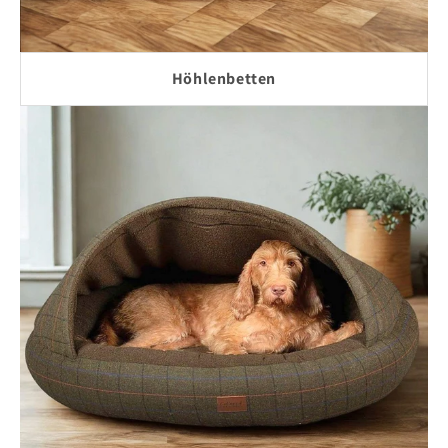
Höhlenbetten