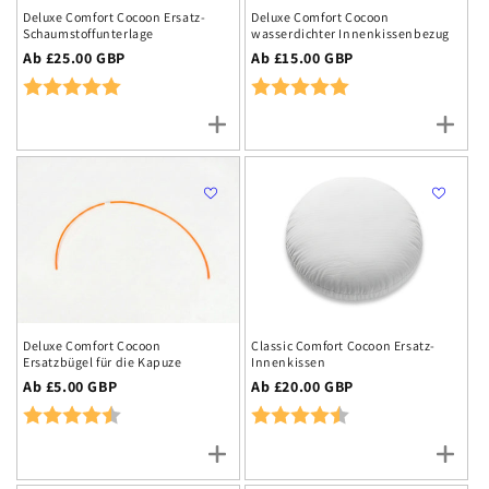
Deluxe Comfort Cocoon Ersatz-
Deluxe Comfort Cocoon
Schaumstoffunterlage
wasserdichter Innenkissenbezug
Regulärer
Ab £25.00 GBP
Regulärer
Ab £15.00 GBP
Preis
Rating:
5.0 out of 5 stars
Preis
Rating:
5.0 out of 5 stars
Deluxe Comfort Cocoon
Classic Comfort Cocoon Ersatz-
Ersatzbügel für die Kapuze
Innenkissen
Regulärer
Ab £5.00 GBP
Regulärer
Ab £20.00 GBP
Preis
Rating:
4.7 out of 5 stars
Preis
Rating:
4.3 out of 5 stars