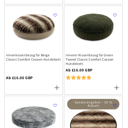
Innenkissenbezug für Beige
Innerer Kissenbezug für Green
Classic Comfort Cocoon Hundebett
Tweed Classic Comfort Cocoon
Hundebett
Regulärer
Ab £16.00 GBP
Preis
Rating:
5.0 out of 5 stars
Regulärer
Ab £16.00 GBP
Preis
Sonderangebot – 50 %
Rabatt