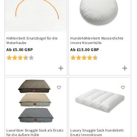
Höhlenbett Ersatzbügel für die
Hundehöhlenbett Wasserdichte
Motorhaube
innere Kissenhülle
Regulärer
Ab £5.00 GBP
Regulärer
Ab £15.00 GBP
Preis
Rating:
3.8 out of 5 stars
Preis
Rating:
4.9 out of 5 stars
Luxuriöser Snuggle Sack als Ersatz
Luxury Snuggle Sack Hundebett
für die äußere Hülle
Ersatz Innenkissen