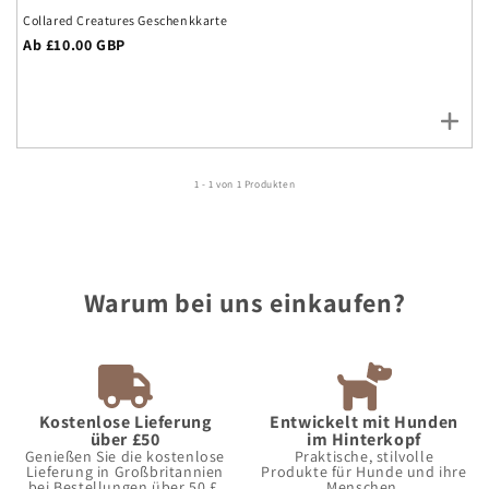
Collared Creatures Geschenkkarte
Regulärer
Ab £10.00 GBP
Preis
1 - 1 von 1 Produkten
Warum bei uns einkaufen?
Kostenlose Lieferung
Entwickelt mit Hunden
über £50
im Hinterkopf
Genießen Sie die kostenlose
Praktische, stilvolle
Lieferung in Großbritannien
Produkte für Hunde und ihre
bei Bestellungen über 50 £.
Menschen.