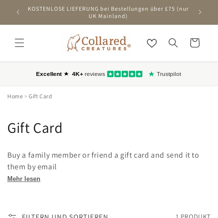
ZUM
KOSTENLOSE LIEFERUNG bei Bestellungen über £75 (nur
Ers
INHALT
UK Mainland)
SPRINGEN
Wagen
Home
>
Gift Card
C
Gift Card
o
Buy a family member or friend a gift card and send it to
l
them by email
l
Mehr lesen
e
FILTERN UND SORTIEREN
1 PRODUKT