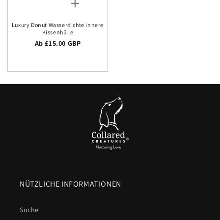
Luxury Donut Wasserdichte innere
Kissenhülle
Regulärer Preis
Ab £15.00 GBP
NÜTZLICHE INFORMATIONEN
Suche