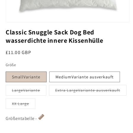
Medien 1 im Modal öffnen
Classic Snuggle Sack Dog Bed
wasserdichte innere Kissenhülle
Regular price
£11.00 GBP
Größe
SmallVariante
MediumVariante ausverkauft
ausverkauft oder nicht verfügbar
oder n
LargeVariante
Extra LargeVariante ausverkauft
Variant sold out or unavailable
XX Large
Größentabelle -