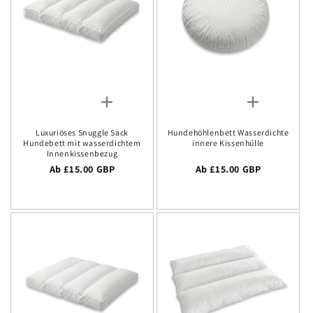
Luxuriöses Snuggle Sack
Hundehöhlenbett Wasserdichte
Hundebett mit wasserdichtem
innere Kissenhülle
Innenkissenbezug
Regulärer Preis
Ab £15.00 GBP
Regulärer Preis
Ab £15.00 GBP