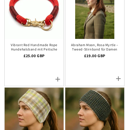
Vibrant Red Handmade Rope
Abraham Moon, Rosa Myrtle –
Hundehalsband mit Peitsche
Tweed-Stirnband für Damen
Regulärer Preis
£25.00 GBP
Regulärer Preis
£19.00 GBP