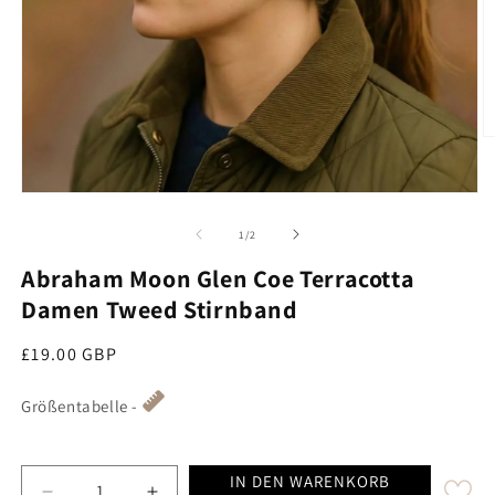
M
Medien 1 im Modal öffnen
von
1
/
2
Abraham Moon Glen Coe Terracotta
Damen Tweed Stirnband
Regulärer Preis
£19.00 GBP
Größentabelle -
IN DEN WARENKORB