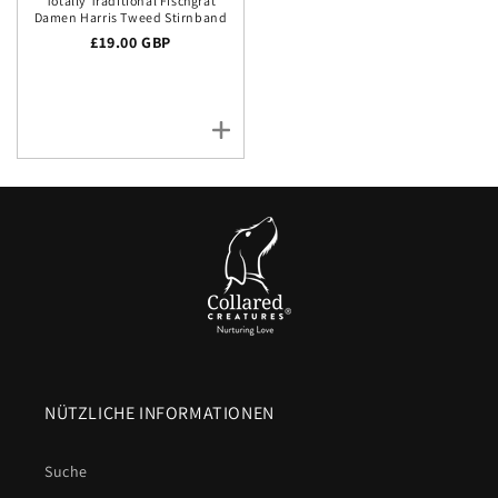
Totally Traditional Fischgrät
Damen Harris Tweed Stirnband
Regulärer Preis
£19.00 GBP
NÜTZLICHE INFORMATIONEN
Suche