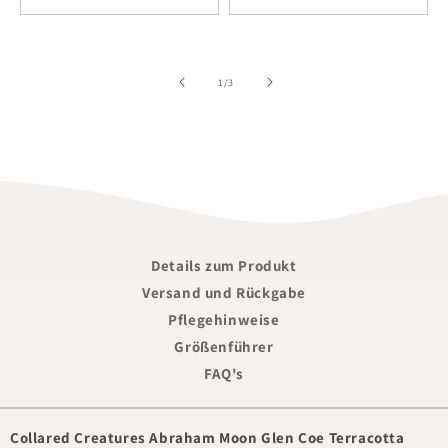
of
1
/
3
Details zum Produkt
Versand und Rückgabe
Pflegehinweise
Größenführer
FAQ's
Collared Creatures Abraham Moon Glen Coe Terracotta