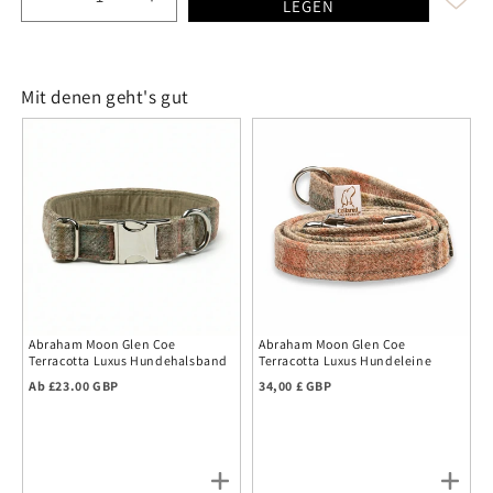
Decrease quantity for Abraham Moon Glen Coe Terra
Increase quantity for Abraham Moon Gle
LEGEN
Mit denen geht's gut
Abraham Moon Glen Coe
Abraham Moon Glen Coe
Terracotta Luxus Hundehalsband
Terracotta Luxus Hundeleine
Regulärer Preis
Regulärer Preis
Ab £23.00 GBP
34,00 £ GBP