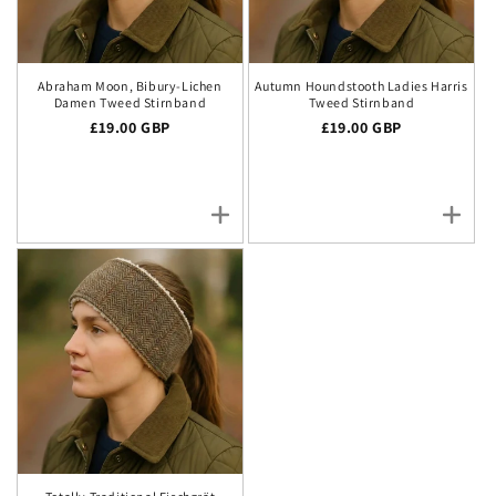
Abraham Moon, Bibury-Lichen
Autumn Houndstooth Ladies Harris
Damen Tweed Stirnband
Tweed Stirnband
Regulärer Preis
£19.00 GBP
Regulärer Preis
£19.00 GBP