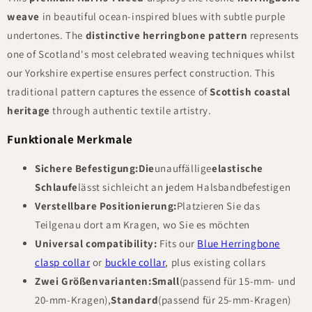
weave
in beautiful ocean-inspired blues with subtle purple
undertones. The
distinctive herringbone pattern
represents
one of Scotland's most celebrated weaving techniques whilst
our Yorkshire expertise ensures perfect construction. This
traditional pattern captures the essence of
Scottish coastal
heritage
through authentic textile artistry.
Funktionale Merkmale
Sichere Befestigung:
Die
unauffällige
elastische
Schlaufe
lässt sich
leicht an jedem Halsband
befestigen
Verstellbare Positionierung:
Platzieren Sie das
Teil
genau dort am Kragen, wo Sie es möchten
Universal compatibility:
Fits our
Blue Herringbone
clasp collar
or
buckle collar
, plus existing collars
Zwei Größenvarianten:
Small
(
passend für 15-mm- und
20-mm-Kragen),
Standard
(
passend für 25-mm-Kragen)