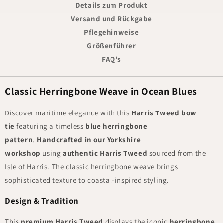
Details zum Produkt
Versand und Rückgabe
Pflegehinweise
Größenführer
FAQ's
Classic Herringbone Weave in Ocean Blues
Discover maritime elegance with this
Harris Tweed bow
tie
featuring a timeless
blue herringbone
pattern
.
Handcrafted in our Yorkshire
workshop
using
authentic Harris Tweed
sourced from the
Isle of Harris. The classic herringbone weave brings
sophisticated texture to coastal-inspired styling.
Design & Tradition
This
premium Harris Tweed
displays the iconic
herringbone