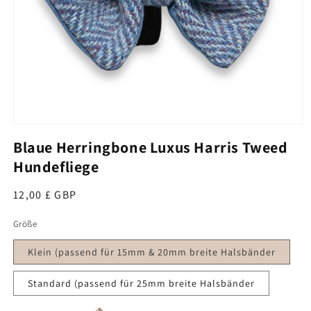
Medien 1 im Modal öffnen
Blaue Herringbone Luxus Harris Tweed
Hundefliege
Normalpreis
12,00 £ GBP
Größe
Klein (passend für 15mm & 20mm breite Halsbänder
Standard (passend für 25mm breite Halsbänder