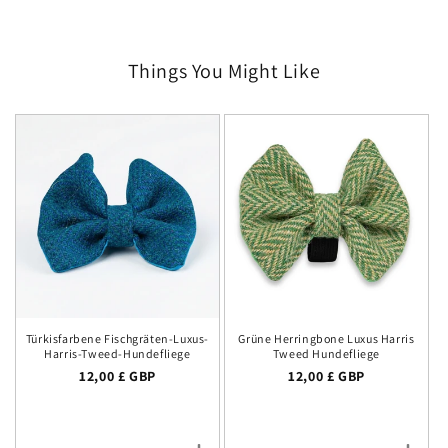
Things You Might Like
Türkisfarbene Fischgräten-Luxus-
Grüne Herringbone Luxus Harris
Harris-Tweed-Hundefliege
Tweed Hundefliege
Normalpreis
12,00 £ GBP
Normalpreis
12,00 £ GBP