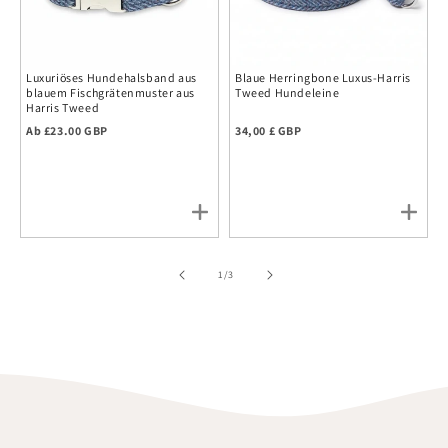
Luxuriöses Hundehalsband aus
Blaue Herringbone Luxus-Harris
blauem Fischgrätenmuster aus
Tweed Hundeleine
Harris Tweed
Regulärer Preis
Regulärer Preis
Ab £23.00 GBP
34,00 £ GBP
of
1
/
3