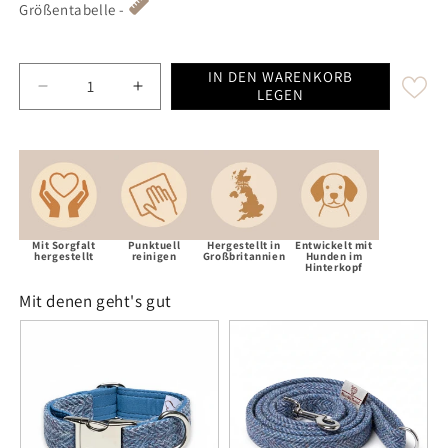
Größentabelle -
IN DEN WARENKORB
Decrease quantity for Blue Herringbone Luxury Harri
Increase quantity for Blue Herringbone 
LEGEN
Mit Sorgfalt
Punktuell
Hergestellt in
Entwickelt mit
hergestellt
reinigen
Großbritannien
Hunden im
Hinterkopf
Mit denen geht's gut