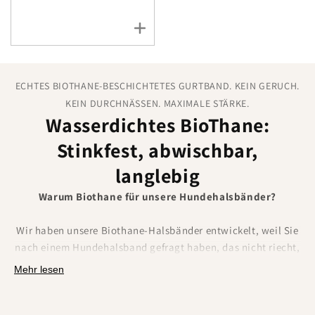
ECHTES BIOTHANE-BESCHICHTETES GURTBAND. KEIN GERUCH.
KEIN DURCHNÄSSEN. MAXIMALE STÄRKE.
Wasserdichtes BioThane:
Stinkfest, abwischbar,
langlebig
Warum Biothane für unsere Hundehalsbänder?
Wir haben unsere Biothane-Halsbänder entwickelt, weil Sie
nach einem Hundehalsband gefragt haben, das nicht riecht,
nicht nass wird und nicht ausfranst.
Biothane erfüllt all
Mehr lesen
diese Anforderungen.
Es besteht aus einem
Polyestergewebe, das mit einem widerstandsfähigen
Thermoplast beschichtet ist und
die Stärke