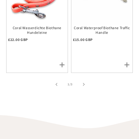
Coral Wasserdichte Biothane
Coral Waterproof Biothane Traffic
Hundeleine
Handle
Regulärer Preis
Regulärer Preis
£22.00 GBP
£15.00 GBP
of
1
/
3