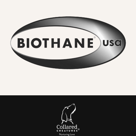
herkömmlicher Materialien
mit
unschlagbarer
Wasserdichtigkeit
kombiniert
.
Was macht Biothane anders?
-
Kein verweilender Geruch
- Schlamm, Flusswasser und
alltägliche Abenteuer lassen sich direkt abwaschen.
Gerüche ziehen nicht ein.
-
In Sekundenschnelle abwaschbar
- Ein kurzes Ausspülen
oder ein Tuch macht den Kragen wieder wie neu. Keine
Waschmaschine, keine Trocknungszeit.
-
Wirklich stark
- Hochfestes Gurtband und hochwertige
Metallbeschläge sorgen dafür, dass Hunde auch bei
plötzlichem Ziehen sicher sind.
-
Komfortabel für jeden Tag
- Flexibel bei Kälte, weich bei
Hitze und sanft zu empfindlichem Fell.
-
Farbe, die hält
- UV-beständige Pigmente sorgen für
leuchtende Farbtöne und tiefes Schwarz.