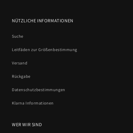
-
Veganerfreundlich
- Das Aussehen und das Gefühl von
Leder ohne tierische Produkte oder Pflege.
NÜTZLICHE INFORMATIONEN
Kurz gesagt:
Suche
Ein
wasserdichtes Biothane-Hundehalsband
bedeutet
Alltagstauglichkeit ohne Kompromisse.
Kein Gestank. Kein
Leitfäden zur Größenbestimmung
Durchnässen. Kein Aufhebens.
Nur ein Halsband, das
stark und stilvoll ist und innerhalb weniger Minuten nach
Versand
dem letzten Spaziergang für den nächsten bereit ist.
Rückgabe
Datenschutzbestimmungen
Klarna Informationen
WER WIR SIND