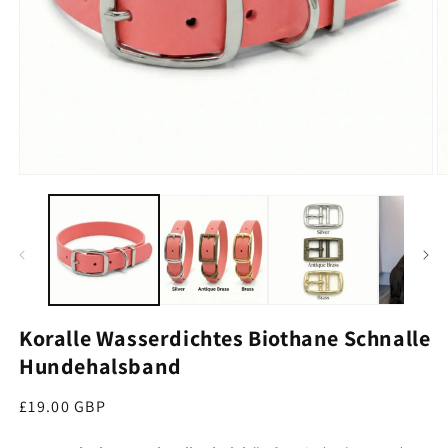
Medien 1 im Modal öffnen
M
Koralle Wasserdichtes Biothane Schnalle
Hundehalsband
Regulärer Preis
£19.00 GBP