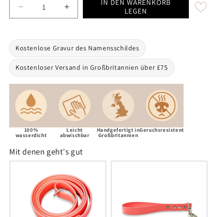
IN DEN WARENKORB
Decrease quantity for Coral Waterproof Biothane Buck
Increase quantity for Coral Waterproof B
LEGEN
Kostenlose Gravur des Namensschildes
Kostenloser Versand in Großbritannien über £75
100%
Leicht
Handgefertigt in
Geruchsresistent
wasserdicht
abwischbar
Großbritannien
Mit denen geht's gut