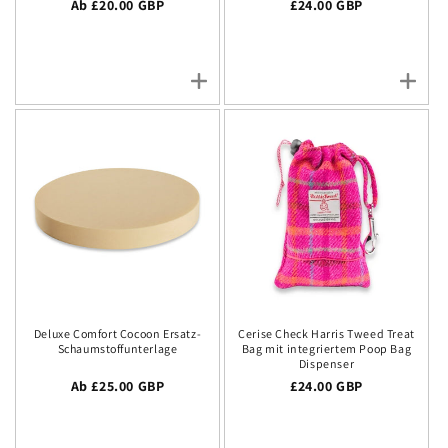
Regulärer Preis
Ab £20.00 GBP
Regulärer Preis
£24.00 GBP
Deluxe Comfort Cocoon Ersatz-
Cerise Check Harris Tweed Treat
Schaumstoffunterlage
Bag mit integriertem Poop Bag
Dispenser
Regulärer Preis
Ab £25.00 GBP
Regulärer Preis
£24.00 GBP