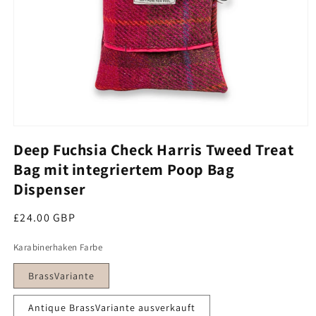
Medien 1 im Modal öffnen
Deep Fuchsia Check Harris Tweed Treat
Bag mit integriertem Poop Bag
Dispenser
Regulärer Preis
£24.00 GBP
Karabinerhaken Farbe
BrassVariante
Antique BrassVariante ausverkauft