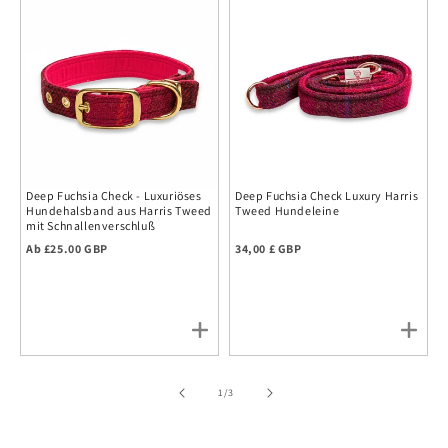
Deep Fuchsia Check - Luxuriöses
Deep Fuchsia Check Luxury Harris
Hundehalsband aus Harris Tweed
Tweed Hundeleine
mit Schnallenverschluß
Regulärer Preis
Regulärer Preis
Ab £25.00 GBP
34,00 £ GBP
of
1
/
3