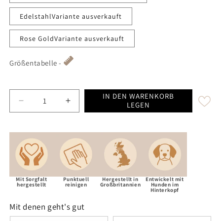
EdelstahlVariante ausverkauft
Rose GoldVariante ausverkauft
Größentabelle -
IN DEN WARENKORB
Decrease quantity for Deep Fuchsia Check Harris 
Increase quantity for Deep Fuchsia Ch
LEGEN
Mit Sorgfalt
Punktuell
Hergestellt in
Entwickelt mit
hergestellt
reinigen
Großbritannien
Hunden im
Hinterkopf
Mit denen geht's gut