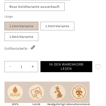
Rose GoldVariante ausverkauft
Länge
1.2mtrVariante
1.5mtrVariante
1.8mtrVariante
Größentabelle -
IN DEN WARENKORB
Decrease quantity for Guacamole Waterproof Biothan
Increase quantity for Guacamole Waterpr
LEGEN
100%
Leicht
Handgefertigt in
Geruchsresistent