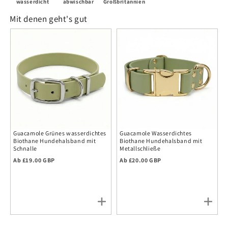
wasserdicht
abwischbar
Großbritannien
Mit denen geht's gut
Guacamole Grünes wasserdichtes
Guacamole Wasserdichtes
Biothane Hundehalsband mit
Biothane Hundehalsband mit
Schnalle
Metallschließe
Regulärer Preis
Regulärer Preis
Ab £19.00 GBP
Ab £20.00 GBP