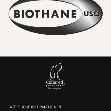
Kein anhaltender Geruch
. Flusswasser, Schlamm und
Stadtschmutz lassen sich einfach abwaschen. Gerüche
setzen sich nicht fest.
In Sekundenschnelle
abwischbar. Ein schnelles Ausspülen
oder Abwischen und es sieht wieder wie neu aus. Keine
Trocknungszeit.
Seriöse Stärke für echte Hunde
. Das innenliegende
Gurtband bietet eine
hohe Zugfestigkeit
. Wir kombinieren
es mit verschließbaren, drehbaren
Metallbeschlägen
,
damit ein versehentliches Ausklinken ausgeschlossen ist.
Komfortabler Griff.
Glatt, flexibel und
schonend für Ihre
Hände
im Vergleich zu blankem Nylon, das brennen kann,
wenn ein Hund angreift.
NÜTZLICHE INFORMATIONEN
Langanhaltende Farbe
. UV-beständige Pigmente sorgen