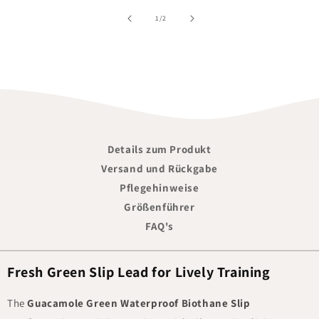
von
1
/
2
Details zum Produkt
Versand und Rückgabe
Pflegehinweise
Größenführer
FAQ's
Fresh Green Slip Lead for Lively Training
The
Guacamole Green Waterproof Biothane Slip