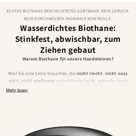
ECHTES BIOTHANE-BESCHICHTETES GURTBAND. KEIN GERUCH.
KEIN DURCHNÄSSEN. MAXIMALE KONTROLLE.
Wasserdichtes Biothane:
Stinkfest, abwischbar, zum
Ziehen gebaut
Warum Biothane für unsere Hundeleinen?
Weil Sie eine Leine brauchen, die
nicht riecht
,
nicht nass
wird, nicht ausfranst
und nicht nachgibt, wenn Ihr Hund
wirklich zieht. BioThane ist ein Polyestergewebe, das mit
Mehr lesen
einer
robusten thermoplastischen Beschichtung
ummantelt ist. Das macht es absolut
wasserdicht,
geruchsresistent, extrem robust und mühelos zu
reinigen.
Was Sie spüren und bemerken werden: