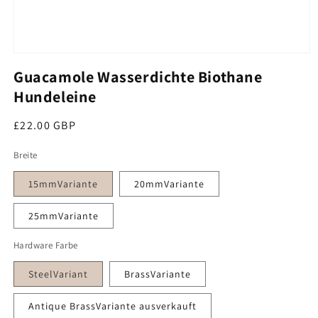
Medien 1 im Modal öffnen
Guacamole Wasserdichte Biothane
Hundeleine
Regulärer Preis
£22.00 GBP
Breite
15mmVariante
20mmVariante
25mmVariante
Hardware Farbe
SteelVariant
BrassVariante
Antique BrassVariante ausverkauft