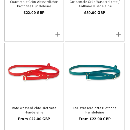
Guacamole Grün Wasserdichte
Guacamole Grün Wasserdichte /
Biothane Hundeleine
Biothane Hundeleine
Regulärer Preis
£22.00 GBP
Regulärer Preis
£30.00 GBP
Rote wasserdichte Biothane
Teal Wasserdichte Biothane
Hundeleine
Hundeleine
Regular price
From £22.00 GBP
Regular price
From £22.00 GBP