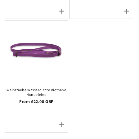
Weintraube Wasserdichte Biothane
Hundeleine
Regular price
From £22.00 GBP