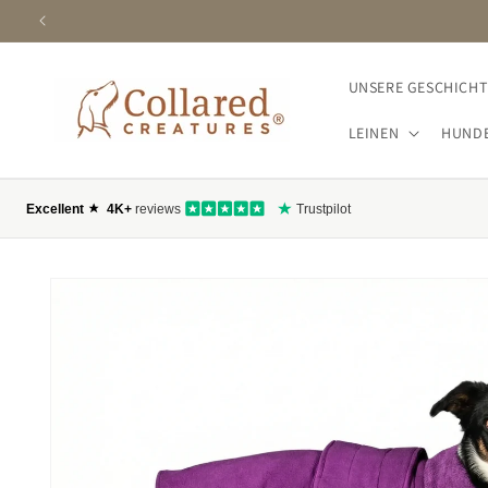
M INHALT SPRINGEN
UNSERE GESCHICHT
LEINEN
HUND
 PRODUKTINFORMATION SPRINGEN