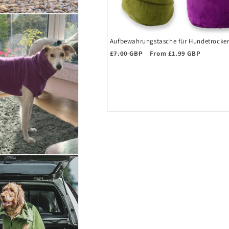
Aufbewahrungstasche für Hundetrocke
Regular price
Sale price
£7.00 GBP
From £1.99 GBP