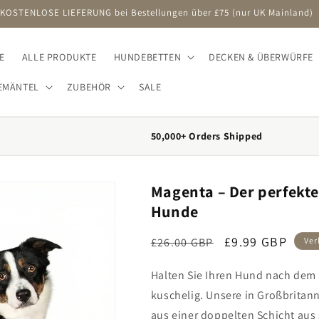
KOSTENLOSE LIEFERUNG bei Bestellungen über £75 (nur UK Mainland)
E
ALLE PRODUKTE
HUNDEBETTEN
DECKEN & ÜBERWÜRFE
EMÄNTEL
ZUBEHÖR
SALE
50,000+ Orders Shipped
Magenta – Der perfekte
Hunde
Regular price
Sale price
£9.99 GBP
£26.00 GBP
Ver
Halten Sie Ihren Hund nach dem
kuschelig. Unsere in Großbrita
aus einer doppelten Schicht aus 