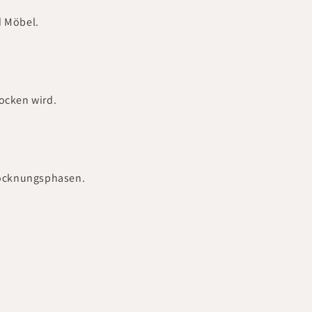
d Möbel.
ocken wird.
rocknungsphasen.