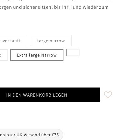
gen und sicher sitzen, bis Ihr Hund wieder zum
oder nicht verfügbar
Variant sold out or unavailable
sverkauft
Large narrow
oder nicht verfügbar
t
Extra large Narrow
IN DEN WARENKORB LEGEN
a Perfectly Practical Dog Drying Coat
ty for Magenta Perfectly Practical Dog Drying Coat
nloser UK-Versand über £75