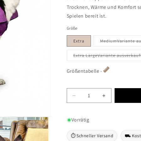
Trocknen, Wärme und Komfort sor
Spielen bereit ist.
Größe
Extra
MediumVariante au
Extra LargeVariante ausverkauf
Größentabelle -
Decrease quantity for Magent
Increase quanti
Vorrätig
⏱ Schneller Versand
⛟ Koste