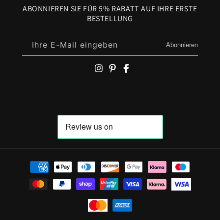
bietet Ihnen
den kultigen britischen Stil
, bewährten
ABONNIEREN SIE FÜR 5% RABATT AUF IHRE ERSTE
Komfort
, natürliche
Geruchskontrolle
und eine
BESTELLUNG
lange Lebensdauer
, und das alles um eine Struktur
herum, die für den Einsatz mit echten Hunden in der
Ihre E-Mail eingeben
Abonnieren
realen Welt gebaut ist.
Zahlungsmöglichkeiten