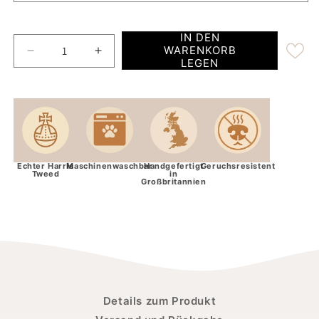
IN DEN
WARENKORB
Anzahl für das luxuriöse Harris-Tweed-Hundehalsba
Anzahl für das luxuriöse Harris-Tweed
LEGEN
Echter Harris
Maschinenwaschbar
Handgefertigt
Geruchsresistent
Tweed
in
Großbritannien
Details zum Produkt