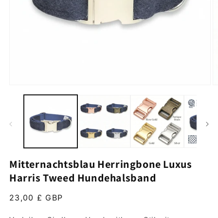
Medien 1 im Modal öffnen
M
Mitternachtsblau Herringbone Luxus
Harris Tweed Hundehalsband
Normalpreis
23,00 £ GBP