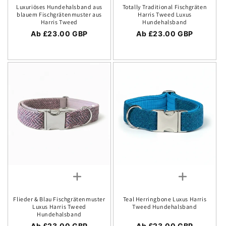
Luxuriöses Hundehalsband aus
Totally Traditional Fischgräten
blauem Fischgrätenmuster aus
Harris Tweed Luxus
Harris Tweed
Hundehalsband
Regulärer Preis
Ab £23.00 GBP
Regulärer Preis
Ab £23.00 GBP
Flieder & Blau Fischgrätenmuster
Teal Herringbone Luxus Harris
Luxus Harris Tweed
Tweed Hundehalsband
Hundehalsband
Regulärer Preis
Ab £23.00 GBP
Regulärer Preis
Ab £23.00 GBP