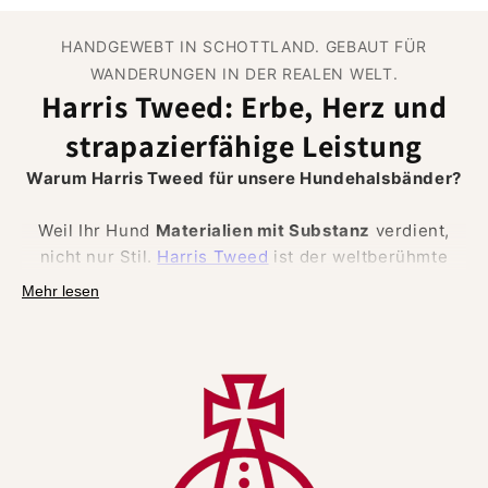
HANDGEWEBT IN SCHOTTLAND. GEBAUT FÜR
WANDERUNGEN IN DER REALEN WELT.
Harris Tweed: Erbe, Herz und
strapazierfähige Leistung
Warum Harris Tweed für unsere Hundehalsbänder?
Weil Ihr Hund
Materialien mit Substanz
verdient,
nicht nur Stil.
Harris Tweed
ist der weltberühmte
Stoff, der auf den Äußeren Hebriden in Schottland
Mehr lesen
aus
100 % reiner Schurwolle
handgewebt wird und
durch das Gesetz (Harris Tweed Act 1993) und das
Orb Mark geschützt ist.
Dieser Stammbaum bringt
authentische britische
Handwerkskunst
, Rückverfolgbarkeit und Vertrauen
sowie eine Reihe
natürlicher Leistungsvorteile
mit