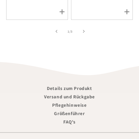
of
1
/
3
Details zum Produkt
Versand und Rückgabe
Pflegehinweise
Größenführer
FAQ's