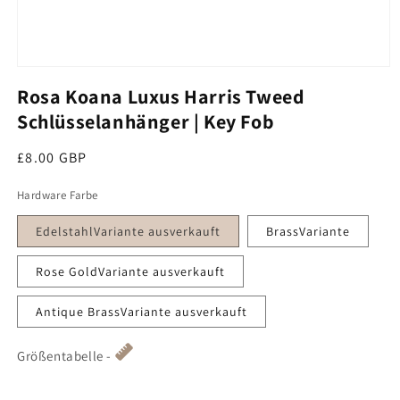
Medien 1 im Modal öffnen
Rosa Koana Luxus Harris Tweed
Schlüsselanhänger | Key Fob
Regulärer Preis
£8.00 GBP
Hardware Farbe
EdelstahlVariante ausverkauft
BrassVariante
Rose GoldVariante ausverkauft
Antique BrassVariante ausverkauft
Größentabelle -