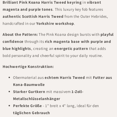
Brilliant Pink Koana Harris Tweed keyring
in
vibrant
magenta and purple tones
. This luxury key fob features
authentic Scottish Harris Tweed
from the Outer Hebrides,
handcrafted in our
Yorkshire workshop
.
About the Pattern:
The Pink Koana design bursts with
playful
confidence
through its
rich magenta base with purple and
blue highlights
, creating an
energetic pattern
that adds
bold personality and cheerful spirit to your daily routine.
Hochwertige Konstruktion:
Obermaterial aus
echtem Harris Tweed
mit
Futter aus
Kona-Baumwolle
Starker Gurtkern
mit massivem
1-Zoll-
Metallschlüsselanhänger
Perfekte Größe
- 1" breit x 4" lang, ideal für den
täglichen Gebrauch