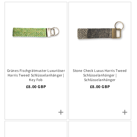
Grünes Fischgrätmuster Luxuriöser
Stone Check Luxus Harris Tweed
Harris Tweed Schlüsselanhänger |
Schlüsselanhänger |
Key Fob
Schlüsselanhänger
Regulärer Preis
£8.00 GBP
Regulärer Preis
£8.00 GBP