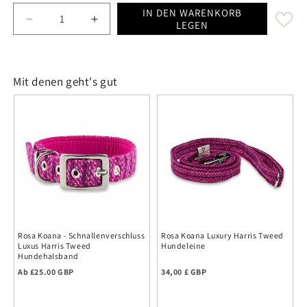
IN DEN WARENKORB
Decrease quantity for Pink Koana Luxury Harris Tweed
Increase quantity for Pink Koana Luxury 
LEGEN
Mit denen geht's gut
Rosa Koana - Schnallenverschluss
Rosa Koana Luxury Harris Tweed
Luxus Harris Tweed
Hundeleine
Hundehalsband
Regulärer Preis
Regulärer Preis
Ab £25.00 GBP
34,00 £ GBP