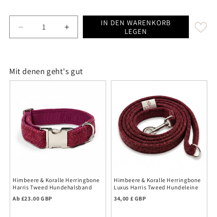
IN DEN WARENKORB
Decrease quantity for Raspberry & Coral Herringb
Increase quantity for Raspberry & Cor
LEGEN
Mit denen geht's gut
Himbeere & Koralle Herringbone
Himbeere & Koralle Herringbone
Harris Tweed Hundehalsband
Luxus Harris Tweed Hundeleine
Regulärer Preis
Regulärer Preis
Ab £23.00 GBP
34,00 £ GBP