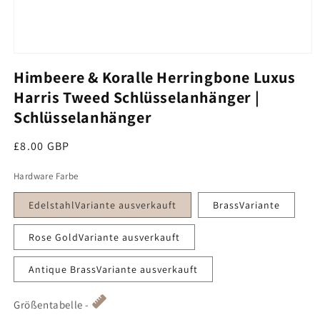
Medien 1 im Modal öffnen
Himbeere & Koralle Herringbone Luxus
Harris Tweed Schlüsselanhänger |
Schlüsselanhänger
Regulärer Preis
£8.00 GBP
Hardware Farbe
EdelstahlVariante ausverkauft
BrassVariante
Rose GoldVariante ausverkauft
Antique BrassVariante ausverkauft
Größentabelle -