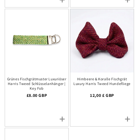
Grünes Fischgrätmuster Luxuriöser
Himbeere & Koralle Fischgrät
Harris Tweed Schlüsselanhänger |
Luxury Harris Tweed Hundefliege
Key Fob
Regulärer Preis
£8.00 GBP
Normalpreis
12,00 £ GBP