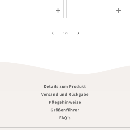
of
1
/
3
Details zum Produkt
Versand und Rückgabe
Pflegehinweise
Größenführer
FAQ's