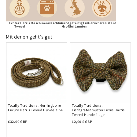
Echter Harris
Maschinenwaschbar
Handgefertigt in
Geruchsresistent
Tweed
Großbritannien
Mit denen geht's gut
Totally Traditional Herringbone
Totally Traditional
Luxury Harris Tweed Hundeleine
Fischgrätenmuster Luxus Harris
Tweed Hundefliege
Regulärer Preis
Normalpreis
£32.00 GBP
12,00 £ GBP