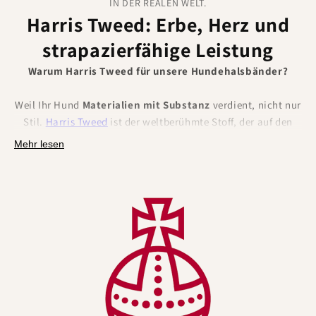
IN DER REALEN WELT.
Harris Tweed: Erbe, Herz und
strapazierfähige Leistung
Warum Harris Tweed für unsere Hundehalsbänder?
Weil Ihr Hund
Materialien mit Substanz
verdient, nicht nur
Stil.
Harris Tweed
ist der weltberühmte Stoff, der auf den
Äußeren Hebriden in Schottland aus
100 % reiner
Mehr lesen
Schurwolle
handgewebt wird und durch das Gesetz (Harris
Tweed Act 1993) und das Orb Mark geschützt ist.
Dieser Stammbaum bringt
authentische britische
Handwerkskunst
, Rückverfolgbarkeit und Vertrauen sowie
eine Reihe
natürlicher Leistungsvorteile
mit sich, die die
alltäglichen Probleme mit Halsbändern lösen.
Natürlich besser für Hunde (und ihre Menschen):