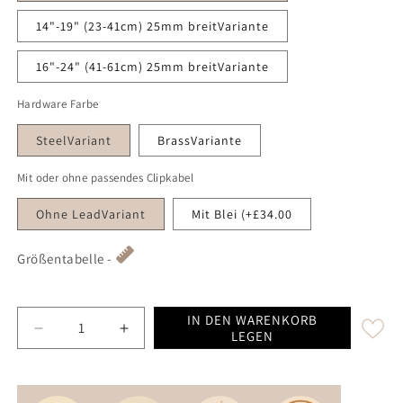
14"-19" (23-41cm) 25mm breitVariante
16"-24" (41-61cm) 25mm breitVariante
Hardware Farbe
SteelVariant
BrassVariante
Mit oder ohne passendes Clipkabel
Ohne LeadVariant
Mit Blei (+£34.00
Größentabelle -
IN DEN WARENKORB
Decrease quantity for Totally Traditional Herringbone 
Increase quantity for Totally Traditional
LEGEN