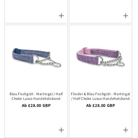
Blau Fischgrät - Martingal / Half
Flieder & Blau Fischgrät - Martingal
Choke Luxus Hundehalsband
/ Half Choke Luxus Hundehalsband
Regulärer Preis
Ab £28.00 GBP
Regulärer Preis
Ab £28.00 GBP