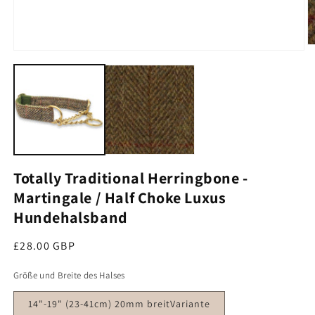
M
Medien 1 im Modal öffnen
Totally Traditional Herringbone -
Martingale / Half Choke Luxus
Hundehalsband
Regulärer Preis
£28.00 GBP
Größe und Breite des Halses
14"-19" (23-41cm) 20mm breitVariante