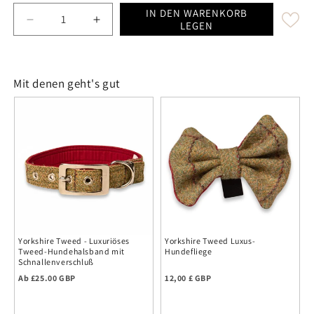
IN DEN WARENKORB
Decrease quantity for Yorkshire Tweed Luxury Keyring 
Increase quantity for Yorkshire Tweed Lux
LEGEN
Mit denen geht's gut
Yorkshire Tweed - Luxuriöses
Yorkshire Tweed Luxus-
Tweed-Hundehalsband mit
Hundefliege
Schnallenverschluß
Regulärer Preis
Normalpreis
Ab £25.00 GBP
12,00 £ GBP