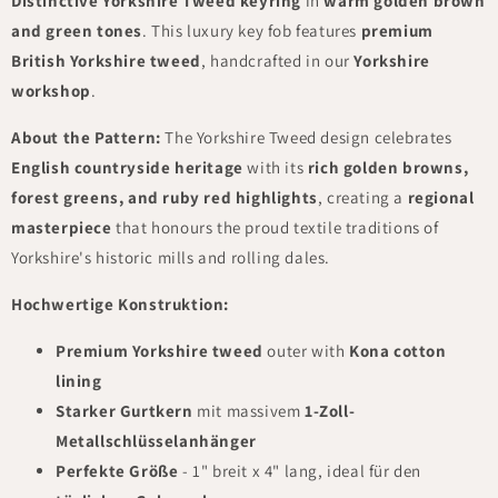
Distinctive Yorkshire Tweed keyring
in
warm golden brown
and green tones
. This luxury key fob features
premium
British Yorkshire tweed
, handcrafted in our
Yorkshire
workshop
.
About the Pattern:
The Yorkshire Tweed design celebrates
English countryside heritage
with its
rich golden browns,
forest greens, and ruby red highlights
, creating a
regional
masterpiece
that honours the proud textile traditions of
Yorkshire's historic mills and rolling dales.
Hochwertige Konstruktion:
Premium Yorkshire tweed
outer with
Kona cotton
lining
Starker Gurtkern
mit massivem
1-Zoll-
Metallschlüsselanhänger
Perfekte Größe
- 1" breit x 4" lang, ideal für den