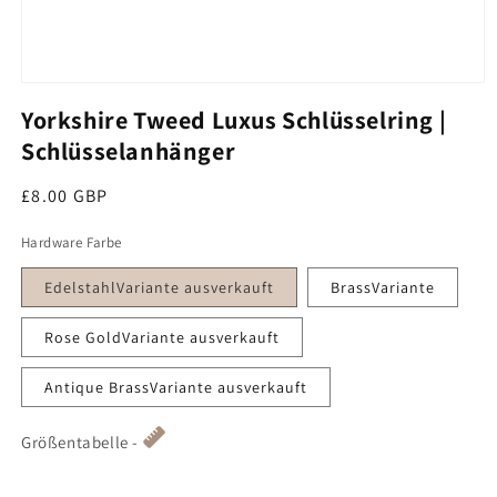
Medien 1 im Modal öffnen
Yorkshire Tweed Luxus Schlüsselring |
Schlüsselanhänger
Regulärer Preis
£8.00 GBP
Hardware Farbe
EdelstahlVariante ausverkauft
BrassVariante
Rose GoldVariante ausverkauft
Antique BrassVariante ausverkauft
Größentabelle -