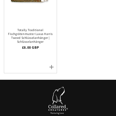
Totally Traditional
Fischgrätenmuster Luxus Harris
Tweed Schlüsselanhänger |
Schlüsselanhänger
Regulärer Preis
£8.00 GBP