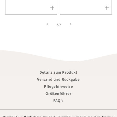
of
1
/
3
Details zum Produkt
Versand und Rückgabe
Pflegehinweise
Größenführer
FAQ's