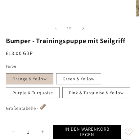
M
von
1
/
2
Bumper - Trainingspuppe mit Seilgriff
Regulärer Preis
£18.00 GBP
Farbe
Orange & Yellow
Green & Yellow
Purple & Turquoise
Pink & Turquoise & Yellow
Größentabelle -
IN DEN WARENKORB
Decrease quantity for Bu
LEGEN