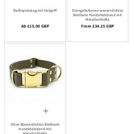
Beißspielzeug mit Seilgriff
Orangefarbenes wasserdichtes
Biothane Hundehalsband mit
Metallschließe
Regulärer Preis
Ab £15.00 GBP
Regular price
From £34.25 GBP
Olive Wasserdichtes Biothane
Hundehalsband mit
Metallschließe