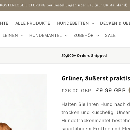
KOSTENLOSE LIEFERUNG bei Bestellungen über £75 (nur UK Mainland)
CHTE
ALLE PRODUKTE
HUNDEBETTEN
DECKEN & ÜB
LEINEN
HUNDEMÄNTEL
ZUBEHÖR
SALE
50,000+ Orders Shipped
Grüner, äußerst prakt
Regular price
Sale price
£9.99 GBP
£26.00 GBP
Halten Sie Ihren Hund nach
trocken und kuschelig. Unser
Hundetrockenmäntel bestehen
saugfähigem Frottee und Fle