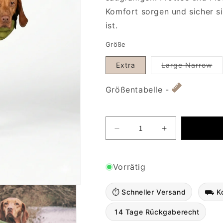
Komfort sorgen und sicher si
ist.
Größe
Var
Extra
Large Narrow
Größentabelle -
Decrease quantity for Gree
Increase quant
Vorrätig
⏱ Schneller Versand
⛟ Ko
︎ 14 Tage Rückgaberecht