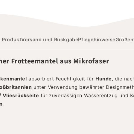
m Produkt
Versand und Rückgabe
Pflegehinweise
Größen
her Frotteemantel aus Mikrofaser
ckenmantel
absorbiert Feuchtigkeit für
Hunde
, die nac
roßbritannien
unter Verwendung bewährter Designme
 Vliesrückseite
für zuverlässigen Wasserentzug und 
n
.