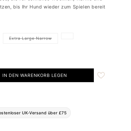
tzen, bis Ihr Hund wieder zum Spielen bereit
XXL-Variante ausverkauft ode
iant sold out or unavailable
Variant sold out or unavailable
Extra Large Narrow
IN DEN WARENKORB LEGEN
n Perfectly Practical Dog Drying Coat
ity for Green Perfectly Practical Dog Drying Coat
stenloser UK-Versand über £75