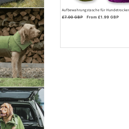
Aufbewahrungstasche für Hundetrocke
Regular price
Sale price
£7.00 GBP
From £1.99 GBP