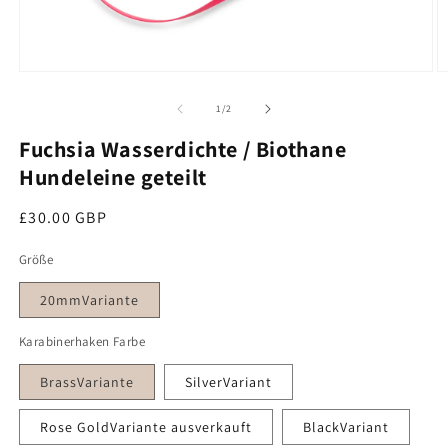
M
Medien 1 im Modal öffnen
von
1
/
2
Fuchsia Wasserdichte / Biothane
Hundeleine geteilt
Regulärer Preis
£30.00 GBP
Größe
20mmVariante
Karabinerhaken Farbe
BrassVariante
SilverVariant
Rose GoldVariante ausverkauft
BlackVariant