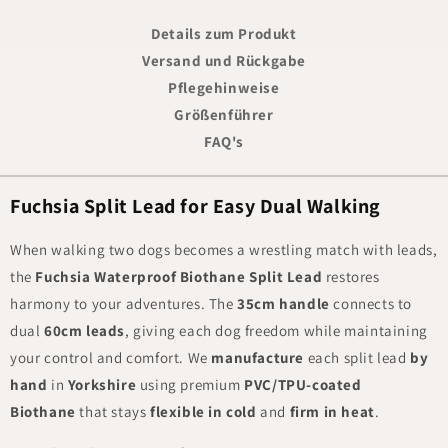
Details zum Produkt
Versand und Rückgabe
Pflegehinweise
Größenführer
FAQ's
Fuchsia Split Lead for Easy Dual Walking
When walking two dogs becomes a wrestling match with leads,
the
Fuchsia Waterproof Biothane Split Lead
restores
harmony to your adventures. The
35cm handle
connects to
dual
60cm leads
, giving each dog freedom while maintaining
your control and comfort. We
manufacture
each split lead
by
hand
in
Yorkshire
using premium
PVC/TPU-coated
Biothane
that stays
flexible in cold
and
firm in heat
.