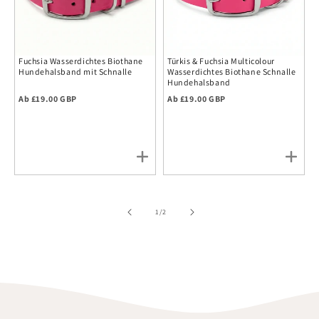
Fuchsia Wasserdichtes Biothane
Türkis & Fuchsia Multicolour
Hundehalsband mit Schnalle
Wasserdichtes Biothane Schnalle
Hundehalsband
Regulärer Preis
Regulärer Preis
Ab £19.00 GBP
Ab £19.00 GBP
von
1
/
2