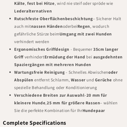
Kälte
,
fest bei Hitze
, wird nie steif oder spröde wie
Lederalternativen
Rutschfeste Oberflächenbeschichtung
–
Sicherer Halt
auch mit
nassen Händen
oder
bei
Regen
, wodurch
gefährliche Stürze beim
Umgang mit zwei Hunden
verhindert werden
Ergonomisches Griffdesign
- Bequemer
35cm langer
Griff
verhindert
Ermüdung der Hand
bei
ausgedehnten
Spaziergängen mit mehreren Hunden
Wartungsfreie Reinigung
- Schnelles
Abwischen
oder
Abspülen
entfernt
Schlamm,
Wasser
und
Gerüche
ohne
spezielle Behandlung oder Konditionierung
Verschiedene Breiten zur Auswahl
–
20 mm für
kleinere Hunde
,
25 mm für größere Rassen
–
wählen
Sie die perfekte Kombination für Ihr
Hundepaar
Complete Specifications