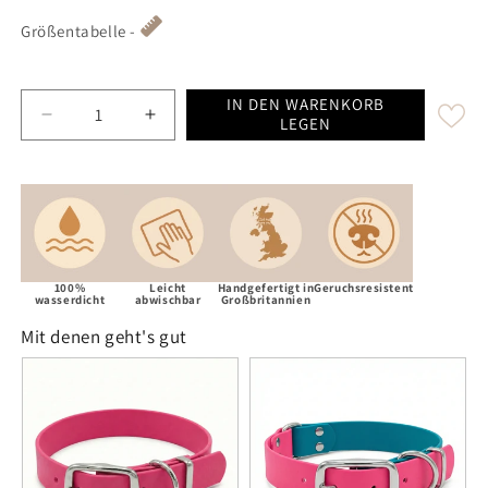
Größentabelle -
IN DEN WARENKORB
Decrease quantity for Fuchsia Waterproof / Biotha
Increase quantity for Fuchsia Waterpro
LEGEN
100%
Leicht
Handgefertigt in
Geruchsresistent
wasserdicht
abwischbar
Großbritannien
Mit denen geht's gut