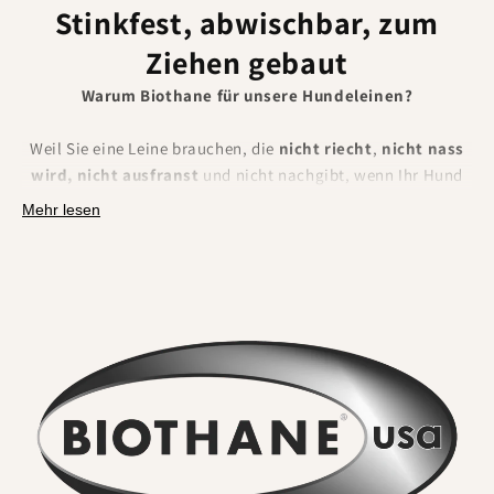
Stinkfest, abwischbar, zum
Ziehen gebaut
Warum Biothane für unsere Hundeleinen?
Weil Sie eine Leine brauchen, die
nicht riecht
,
nicht nass
wird, nicht ausfranst
und nicht nachgibt, wenn Ihr Hund
wirklich zieht. BioThane ist ein Polyestergewebe, das mit
Mehr lesen
einer
robusten thermoplastischen Beschichtung
ummantelt ist. Das macht es absolut
wasserdicht,
geruchsresistent, extrem robust und mühelos zu
reinigen.
Was Sie spüren und bemerken werden:
Kein anhaltender Geruch
. Flusswasser, Schlamm und
Stadtschmutz lassen sich einfach abwaschen. Gerüche
setzen sich nicht fest.