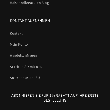
Halsbandkreaturen Blog
Rinse. Abwischen. Erledigt. Kein Geruch. Kein Durchnässen.
Kein Warten auf das Trocknen auf der Heizung.
KONTAKT AUFNEHMEN
Kurz gesagt
: Eine Hundeleine aus Biothane ist bei jedem
Spaziergang
praktisch
.
Kein Gestank. Kein Durchnässen.
Kein Ausfransen
. Einfach nur eine starke, gut aussehende
Kontakt
Leine, die fünf Minuten nach der schlammigsten Wanderung
Mein Konto
wieder einsatzbereit ist.
Handelsanfragen
Arbeiten Sie mit uns
Austritt aus der EU
ABONNIEREN SIE FÜR 5% RABATT AUF IHRE ERSTE
BESTELLUNG