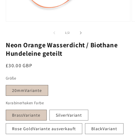
M
Medien 1 im Modal öffnen
von
1
/
2
Neon Orange Wasserdicht / Biothane
Hundeleine geteilt
Regulärer Preis
£30.00 GBP
Größe
20mmVariante
Karabinerhaken Farbe
BrassVariante
SilverVariant
Rose GoldVariante ausverkauft
BlackVariant