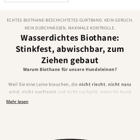
ECHTES BIOTHANE-BESCHICHTETES GURTBAND. KEIN GERUCH.
KEIN DURCHNÄSSEN. MAXIMALE KONTROLLE.
Wasserdichtes Biothane:
Stinkfest, abwischbar, zum
Ziehen gebaut
Warum Biothane für unsere Hundeleinen?
Weil Sie eine Leine brauchen, die
nicht riecht
,
nicht nass
wird, nicht ausfranst
und nicht nachgibt, wenn Ihr Hund
wirklich zieht. BioThane ist ein Polyestergewebe, das mit
Mehr lesen
einer
robusten thermoplastischen Beschichtung
ummantelt ist. Das macht es absolut
wasserdicht,
geruchsresistent, extrem robust und mühelos zu
reinigen.