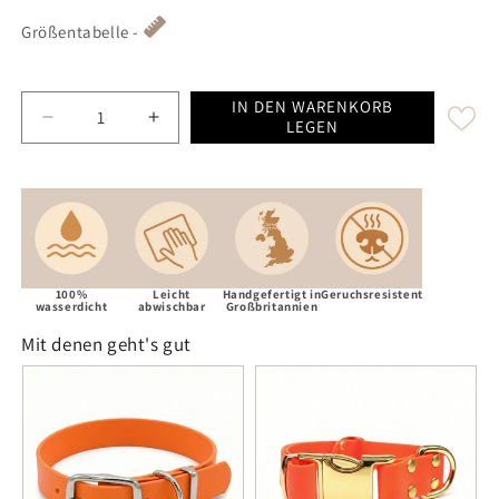
Größentabelle -
IN DEN WARENKORB
Decrease quantity for Neon Orange Waterproof / Biot
Increase quantity for Neon Orange Waterp
LEGEN
100%
Leicht
Handgefertigt in
Geruchsresistent
wasserdicht
abwischbar
Großbritannien
Mit denen geht's gut