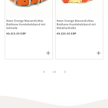
Neon Orange Wasserdichtes
Neon Orange Wasserdichtes
Biothane Hundehalsband mit
Biothane Hundehalsband mit
Schnalle
Metallschließe
Regulärer Preis
Regulärer Preis
Ab £19.00 GBP
Ab £20.00 GBP
von
1
/
2