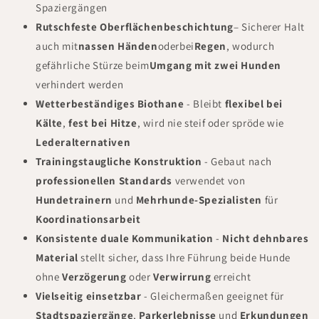
Spaziergängen
Rutschfeste Oberflächenbeschichtung
–
Sicherer Halt
auch mit
nassen Händen
oder
bei
Regen
, wodurch
gefährliche Stürze beim
Umgang mit zwei Hunden
verhindert werden
Wetterbeständiges Biothane
- Bleibt
flexibel bei
Kälte
,
fest bei Hitze
, wird nie steif oder spröde wie
Lederalternativen
Trainingstaugliche Konstruktion
- Gebaut nach
professionellen Standards
verwendet von
Hundetrainern
und
Mehrhunde-Spezialisten
für
Koordinationsarbeit
Konsistente duale Kommunikation
-
Nicht dehnbares
Material
stellt sicher, dass Ihre Führung beide Hunde
ohne
Verzögerung
oder
Verwirrung
erreicht
Vielseitig einsetzbar
- Gleichermaßen geeignet für
Stadtspaziergänge
,
Parkerlebnisse
und
Erkundungen