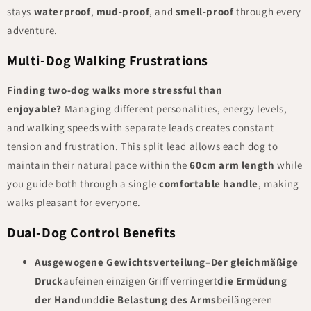
stays
waterproof
,
mud-proof
, and
smell-proof
through every
adventure.
Multi-Dog Walking Frustrations
Finding two-dog walks more stressful than
enjoyable?
Managing different personalities, energy levels,
and walking speeds with separate leads creates constant
tension and frustration. This split lead allows each dog to
maintain their natural pace within the
60cm arm length
while
you guide both through a single
comfortable handle
, making
walks pleasant for everyone.
Dual-Dog Control Benefits
Ausgewogene Gewichtsverteilung
–
Der gleichmäßige
Druck
auf
einen einzigen Griff verringert
die Ermüdung
der Hand
und
die Belastung des Arms
bei
längeren